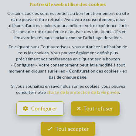
Notre site web utilise des cookies
(+32 2 505 38 50 - info@ipi.be) - Soumis au
code
déontologique de l’ IPI
Certains cookies sont essentiels au bon fonctionnement du site
et ne peuvent être refusés. Avec votre consentement, nous
RC professionnelle et cautionnement via AXA Belgium SA,
utilisons d’autres cookies pour améliorer votre expérience sur le
Place du Trône 1, 1000 Bruxelles – police n° 730390160.
site, mesurer notre audience et activer des fonctionnalités en
Couverture valable pour les activités réalisées en Belgique
lien avec les réseaux sociaux comme l’affichage de vidéos.
En cliquant sur « Tout autoriser », vous autorisez l’utilisation de
Conditions générales d'utilisation du site
tous les cookies. Vous pouvez également définir plus
précisément vos préférences en cliquant sur le bouton
Charte de la protection de la vie privée
« Configurer ». Votre consentement peut être modifié à tout
moment en cliquant sur le lien « Configuration des cookies » en
Configuration des cookies
bas de chaque page.
Si vous souhaitez en savoir plus sur les cookies, vous pouvez
consulter notre
charte de la protection de la vie privée
.
POWERED BY
WHISE
DESIGNED AND DEVELOPED BY
Configurer
Tout refuser
WEBULOUS.IMMO
Tout accepter