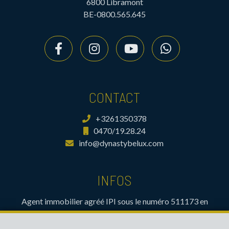
6800 Libramont
BE-0800.565.645
CONTACT
+3261350378
0470/19.28.24
info@dynastybelux.com
INFOS
Agent immobilier agréé IPI sous le numéro 511173 en
Belgique- Instance de contrôle: Institut professionnel des
agents immobiliers, rue du Luxembourg 16B, 1000 Bruxelles