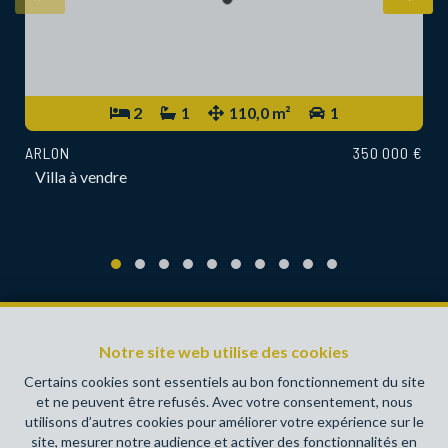
2
1
110,0 m²
1
ARLON
350 000 €
Villa à vendre
Notre site web utilise des cookies
Certains cookies sont essentiels au bon fonctionnement du site
et ne peuvent être refusés. Avec votre consentement, nous
Une vidéo Youtube est intégrée à cet endroit. Vous devez
utilisons d’autres cookies pour améliorer votre expérience sur le
accepter les cookies
site, mesurer notre audience et activer des fonctionnalités en