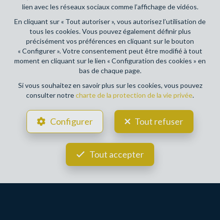
lien avec les réseaux sociaux comme l’affichage de vidéos.
pour afficher ce contenu.
En cliquant sur « Tout autoriser », vous autorisez l’utilisation de
Avec DYNASTY, nous vous assurons un service de
tous les cookies. Vous pouvez également définir plus
qualité centré sur l’honnêteté et la transparence.
précisément vos préférences en cliquant sur le bouton
« Configurer ». Votre consentement peut être modifié à tout
L’humain est au cœur de notre attention. Nous
moment en cliquant sur le lien « Configuration des cookies » en
sommes des passionnés de notre métier et
bas de chaque page.
travaillons avec persévérance et créativité. Votre
Si vous souhaitez en savoir plus sur les cookies, vous pouvez
satisfaction est notre priorité. Nous vous
consulter notre
charte de la protection de la vie privée
.
accompagnons pas à pas dans votre processus de
vente, d’achat et de location.
Configurer
Tout refuser
DYNASTY vous propose différentes formules
d’accompagnements novatrices, complètes et
Tout accepter
accessibles à tous.
Une agence de plus en plus connue en province
de Luxembourg.
Dynasty est une agence immobilière en forte
croissance, présente bien au-delà des portails en