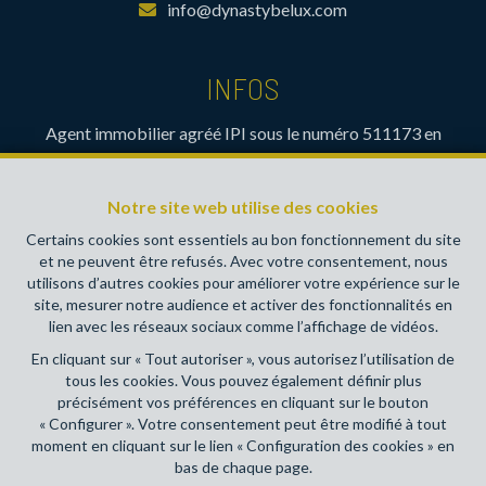
info@dynastybelux.com
INFOS
Agent immobilier agréé IPI sous le numéro 511173 en
Belgique- Instance de contrôle: Institut professionnel des
agents immobiliers, rue du Luxembourg 16B, 1000 Bruxelles
Notre site web utilise des cookies
(+32 2 505 38 50 - info@ipi.be) - Soumis au
code
déontologique de l’ IPI
Certains cookies sont essentiels au bon fonctionnement du site
et ne peuvent être refusés. Avec votre consentement, nous
RC professionnelle et cautionnement via AXA Belgium SA,
utilisons d’autres cookies pour améliorer votre expérience sur le
Place du Trône 1, 1000 Bruxelles – police n° 730390160.
site, mesurer notre audience et activer des fonctionnalités en
Couverture valable pour les activités réalisées en Belgique
lien avec les réseaux sociaux comme l’affichage de vidéos.
En cliquant sur « Tout autoriser », vous autorisez l’utilisation de
Conditions générales d'utilisation du site
tous les cookies. Vous pouvez également définir plus
précisément vos préférences en cliquant sur le bouton
Charte de la protection de la vie privée
« Configurer ». Votre consentement peut être modifié à tout
moment en cliquant sur le lien « Configuration des cookies » en
Configuration des cookies
bas de chaque page.