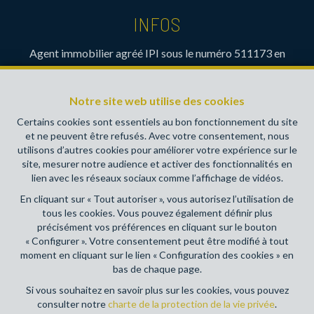
INFOS
Agent immobilier agréé IPI sous le numéro 511173 en
Belgique- Instance de contrôle: Institut professionnel des
agents immobiliers, rue du Luxembourg 16B, 1000 Bruxelles
Notre site web utilise des cookies
(+32 2 505 38 50 - info@ipi.be) - Soumis au
code
déontologique de l’ IPI
Certains cookies sont essentiels au bon fonctionnement du site
et ne peuvent être refusés. Avec votre consentement, nous
RC professionnelle et cautionnement via AXA Belgium SA,
utilisons d’autres cookies pour améliorer votre expérience sur le
Place du Trône 1, 1000 Bruxelles – police n° 730390160.
site, mesurer notre audience et activer des fonctionnalités en
Couverture valable pour les activités réalisées en Belgique
lien avec les réseaux sociaux comme l’affichage de vidéos.
En cliquant sur « Tout autoriser », vous autorisez l’utilisation de
Conditions générales d'utilisation du site
tous les cookies. Vous pouvez également définir plus
précisément vos préférences en cliquant sur le bouton
Charte de la protection de la vie privée
« Configurer ». Votre consentement peut être modifié à tout
moment en cliquant sur le lien « Configuration des cookies » en
Configuration des cookies
bas de chaque page.
Si vous souhaitez en savoir plus sur les cookies, vous pouvez
consulter notre
charte de la protection de la vie privée
.