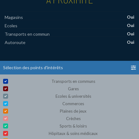
Oui
Magasins
Oui
Ecoles
Oui
Transports en commun
Oui
Autoroute
Sélection des points d'intérêts
Transports en communs
Gares
Ecoles & universités
Commerces
Plaines de jeux
Crèches
Sports & loisirs
Hôpitaux & soins médicaux