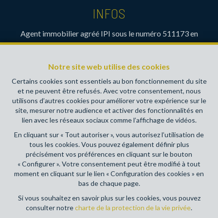
INFOS
Agent immobilier agréé IPI sous le numéro 511173 en
Belgique- Instance de contrôle: Institut professionnel des
agents immobiliers, rue du Luxembourg 16B, 1000 Bruxelles
Notre site web utilise des cookies
(+32 2 505 38 50 - info@ipi.be) - Soumis au
code
déontologique de l’ IPI
Certains cookies sont essentiels au bon fonctionnement du site
et ne peuvent être refusés. Avec votre consentement, nous
RC professionnelle et cautionnement via AXA Belgium SA,
utilisons d’autres cookies pour améliorer votre expérience sur le
Place du Trône 1, 1000 Bruxelles – police n° 730390160.
site, mesurer notre audience et activer des fonctionnalités en
Couverture valable pour les activités réalisées en Belgique
lien avec les réseaux sociaux comme l’affichage de vidéos.
En cliquant sur « Tout autoriser », vous autorisez l’utilisation de
Conditions générales d'utilisation du site
tous les cookies. Vous pouvez également définir plus
précisément vos préférences en cliquant sur le bouton
Charte de la protection de la vie privée
« Configurer ». Votre consentement peut être modifié à tout
moment en cliquant sur le lien « Configuration des cookies » en
Configuration des cookies
bas de chaque page.
Si vous souhaitez en savoir plus sur les cookies, vous pouvez
consulter notre
charte de la protection de la vie privée
.