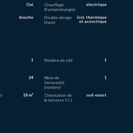
Oui
electrique
Chauffage
(Format/energie)
douche
isol. thermique
Double vitrage
et acoustique
(type)
1
1
Nombre de sdd
24
1
Nbre de
terrasse(s)
(nombre)
18 m²
sud-ouest
e)
Orientation de
la terrasse 1 (-)