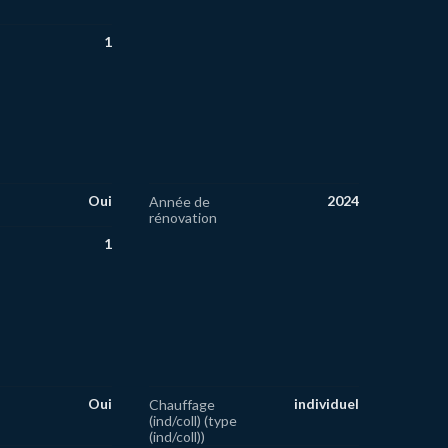
1
Oui
2024
Année de
rénovation
1
Oui
individuel
Chauffage
(ind/coll) (type
(ind/coll))