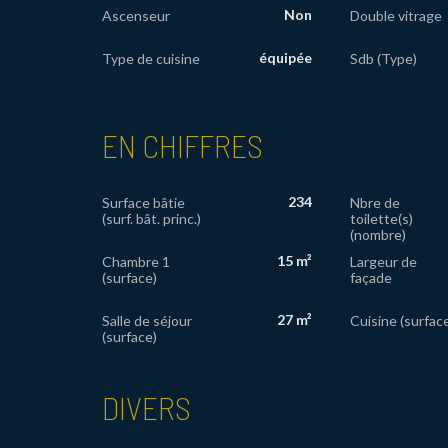
Non
Ascenseur
Double vitrage
équipée
Type de cuisine
Sdb (Type)
EN CHIFFRES
234
Surface bâtie
Nbre de
(surf. bât. princ.)
toilette(s)
(nombre)
15 m²
Chambre 1
Largeur de
(surface)
façade
27 m²
Salle de séjour
Cuisine (surfac
(surface)
DIVERS