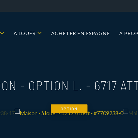
A LOUER
ACHETER EN ESPAGNE
A PRO
SON - OPTION L.
-
6717 AT
OPTION