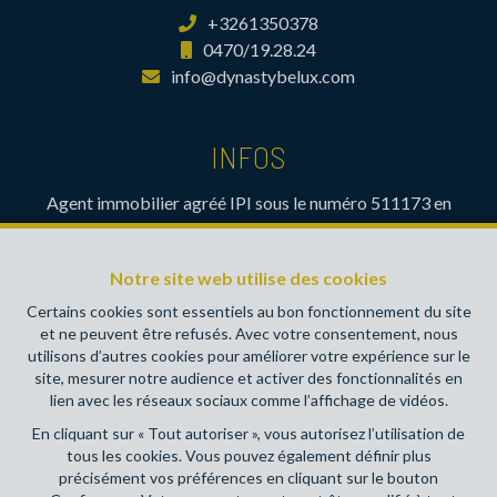
+3261350378
0470/19.28.24
info@dynastybelux.com
INFOS
Agent immobilier agréé IPI sous le numéro 511173 en
Belgique- Instance de contrôle: Institut professionnel des
agents immobiliers, rue du Luxembourg 16B, 1000 Bruxelles
Notre site web utilise des cookies
(+32 2 505 38 50 - info@ipi.be) - Soumis au
code
déontologique de l’ IPI
Certains cookies sont essentiels au bon fonctionnement du site
et ne peuvent être refusés. Avec votre consentement, nous
RC professionnelle et cautionnement via AXA Belgium SA,
utilisons d’autres cookies pour améliorer votre expérience sur le
Place du Trône 1, 1000 Bruxelles – police n° 730390160.
site, mesurer notre audience et activer des fonctionnalités en
Couverture valable pour les activités réalisées en Belgique
lien avec les réseaux sociaux comme l’affichage de vidéos.
En cliquant sur « Tout autoriser », vous autorisez l’utilisation de
Conditions générales d'utilisation du site
tous les cookies. Vous pouvez également définir plus
précisément vos préférences en cliquant sur le bouton
Charte de la protection de la vie privée