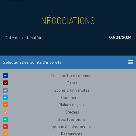
NÉGOCIATIONS
03/04/2024
Date de l'estimation
Sélection des points d'intérêts
Transports en communs
Gares
Ecoles & universités
Commerces
Plaines de jeux
Crèches
Sports & loisirs
Hôpitaux & soins médicaux
Restaurants