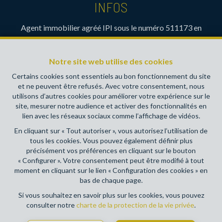
INFOS
Agent immobilier agréé IPI sous le numéro 511173 en
Belgique- Instance de contrôle: Institut professionnel des
agents immobiliers, rue du Luxembourg 16B, 1000 Bruxelles
Notre site web utilise des cookies
(+32 2 505 38 50 - info@ipi.be) - Soumis au
code
déontologique de l’ IPI
Certains cookies sont essentiels au bon fonctionnement du site
et ne peuvent être refusés. Avec votre consentement, nous
RC professionnelle et cautionnement via AXA Belgium SA,
utilisons d’autres cookies pour améliorer votre expérience sur le
Place du Trône 1, 1000 Bruxelles – police n° 730390160.
site, mesurer notre audience et activer des fonctionnalités en
Couverture valable pour les activités réalisées en Belgique
lien avec les réseaux sociaux comme l’affichage de vidéos.
En cliquant sur « Tout autoriser », vous autorisez l’utilisation de
Conditions générales d'utilisation du site
tous les cookies. Vous pouvez également définir plus
précisément vos préférences en cliquant sur le bouton
Charte de la protection de la vie privée
« Configurer ». Votre consentement peut être modifié à tout
moment en cliquant sur le lien « Configuration des cookies » en
Configuration des cookies
bas de chaque page.
Si vous souhaitez en savoir plus sur les cookies, vous pouvez
consulter notre
charte de la protection de la vie privée
.