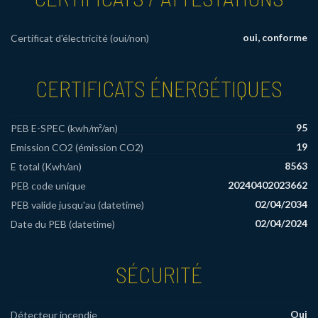
oui, conforme
Certificat d'électricité (oui/non)
CERTIFICATS ÉNERGÉTIQUES
95
PEB E-SPEC (kwh/m²/an)
19
Emission CO2 (émission CO2)
8563
E total (Kwh/an)
20240402023662
PEB code unique
02/04/2034
PEB valide jusqu'au (datetime)
02/04/2024
Date du PEB (datetime)
SÉCURITÉ
Oui
Détecteur incendie