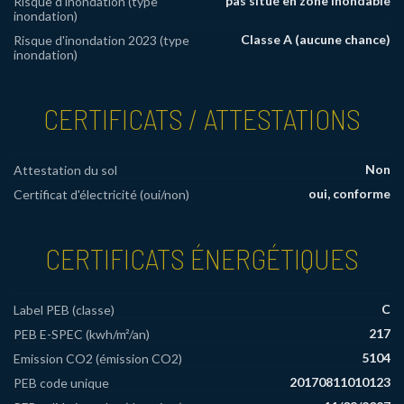
pas situé en zone inondable
Risque d'inondation (type
inondation)
Classe A (aucune chance)
Risque d'inondation 2023 (type
inondation)
CERTIFICATS / ATTESTATIONS
Non
Attestation du sol
oui, conforme
Certificat d'électricité (oui/non)
CERTIFICATS ÉNERGÉTIQUES
C
Label PEB (classe)
217
PEB E-SPEC (kwh/m²/an)
5104
Emission CO2 (émission CO2)
20170811010123
PEB code unique