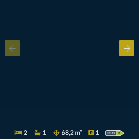
2
1
68,2 m²
1