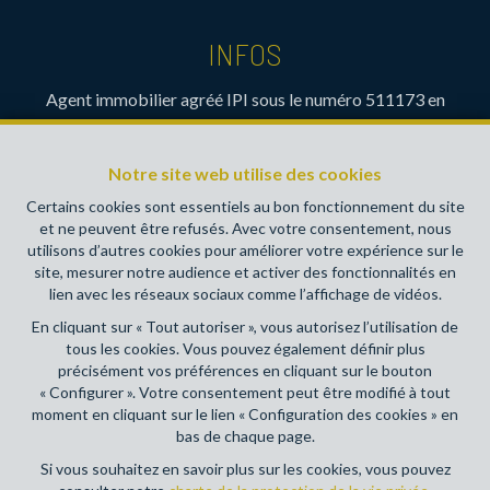
INFOS
Agent immobilier agréé IPI sous le numéro 511173 en
Belgique- Instance de contrôle: Institut professionnel des
agents immobiliers, rue du Luxembourg 16B, 1000 Bruxelles
Notre site web utilise des cookies
(+32 2 505 38 50 - info@ipi.be) - Soumis au
code
déontologique de l’ IPI
Certains cookies sont essentiels au bon fonctionnement du site
et ne peuvent être refusés. Avec votre consentement, nous
RC professionnelle et cautionnement via AXA Belgium SA,
utilisons d’autres cookies pour améliorer votre expérience sur le
Place du Trône 1, 1000 Bruxelles – police n° 730390160.
site, mesurer notre audience et activer des fonctionnalités en
Couverture valable pour les activités réalisées en Belgique
lien avec les réseaux sociaux comme l’affichage de vidéos.
En cliquant sur « Tout autoriser », vous autorisez l’utilisation de
Conditions générales d'utilisation du site
tous les cookies. Vous pouvez également définir plus
précisément vos préférences en cliquant sur le bouton
Charte de la protection de la vie privée
« Configurer ». Votre consentement peut être modifié à tout
moment en cliquant sur le lien « Configuration des cookies » en
Configuration des cookies
bas de chaque page.
Si vous souhaitez en savoir plus sur les cookies, vous pouvez