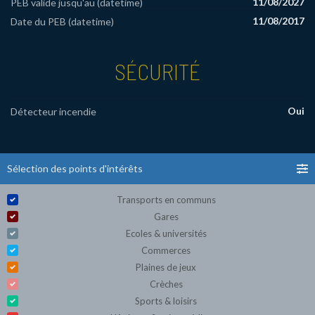
11/08/2027
PEB valide jusqu'au (datetime)
11/08/2017
Date du PEB (datetime)
SÉCURITÉ
Oui
Détecteur incendie
Sélection des points d'intérêts
Transports en communs
Gares
Ecoles & universités
Commerces
Plaines de jeux
Crèches
Sports & loisirs