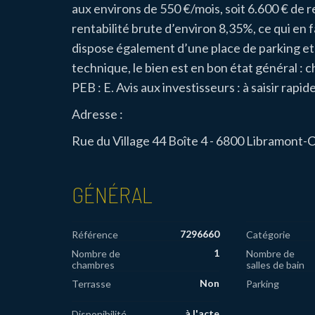
aux environs de 550 €/mois, soit 6.600 € de 
rentabilité brute d’environ 8,35%, ce qui en 
dispose également d’une place de parking et d
technique, le bien est en bon état général : 
PEB : E. Avis aux investisseurs : à saisir rapi
Adresse :
Rue du Village 44 Boîte 4 - 6800 Libramont-
GÉNÉRAL
7296660
Référence
Catégorie
1
Nombre de
Nombre de
chambres
salles de bain
Non
Terrasse
Parking
à l'acte
Disponibilité