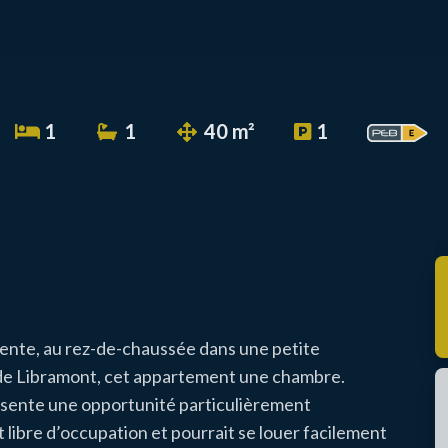
1
1
40 m²
1
vente, au rez-de-chaussée dans une petite
 de Libramont, cet appartement une chambre.
présente une opportunité particulièrement
t libre d’occupation et pourrait se louer facilement