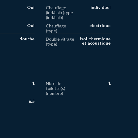
Oui
individuel
Chauffage
(ind/coll) (type
(ind/coll))
Oui
electrique
Chauffage
(type)
douche
isol. thermique
Double vitrage
et acoustique
(type)
1
1
Nbre de
toilette(s)
(nombre)
6.5