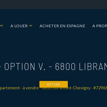
A LOUER
ACHETER EN ESPAGNE
A PRO
 OPTION V.
-
6800 LIBRA
OPTION