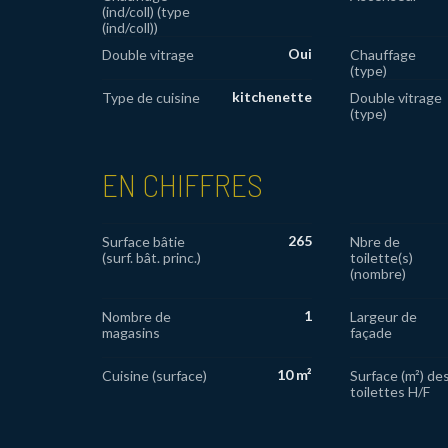
(ind/coll) (type
(ind/coll))
Oui
Double vitrage
Chauffage
(type)
kitchenette
Type de cuisine
Double vitrage
(type)
EN CHIFFRES
265
Surface bâtie
Nbre de
(surf. bât. princ.)
toilette(s)
(nombre)
1
Nombre de
Largeur de
magasins
façade
10 m²
Cuisine (surface)
Surface (m²) de
toilettes H/F