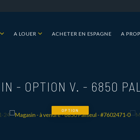
A LOUER
ACHETER EN ESPAGNE
A PRO
IN - OPTION V.
-
6850 PA
OPTION