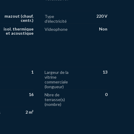
mazout (chauf.
220 V
Type
centr.)
d'électricité
isol. thermique
Non
Videophone
et acoustique
1
13
Largeur de la
vitrine
commerciale
(longueur)
16
0
Nbre de
terrasse(s)
(nombre)
2 m²
s