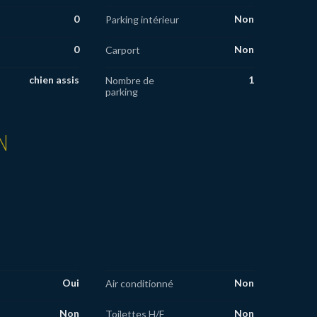
0
Non
Parking intérieur
0
Non
Carport
chien assis
1
Nombre de
parking
N
Oui
Non
Air conditionné
Non
Non
Toilettes H/F