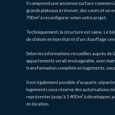
Il comprend une ancienne surface commercia
grands plateaux à rénover, des caves et un 
700 m² à reconfigurer selon votre projet.
Techniquement, la structure est saine. Le bâti
de châssis en bon état et d’un chauffage cen
Selon les informations recueillies auprès d
appartements serait envisageable, avec mai
transformation complète en logements, sous 
Il est également possible d’acquérir, séparé
logements sous réserve des autorisations né
représenter jusqu’à 1 400 m² à développer, po
en location.