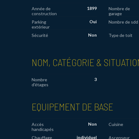
1899
Année de
Nombre de
construction
garage
Oui
Parking
Nombre de sdd
extérieur
Non
Sécurité
Type de toit
NOM, CATÉGORIE & SITUATIO
3
Nombre
d'étages
EQUIPEMENT DE BASE
Non
Accès
Cuisine
handicapés
individuel
Chauffage
Ascenseur