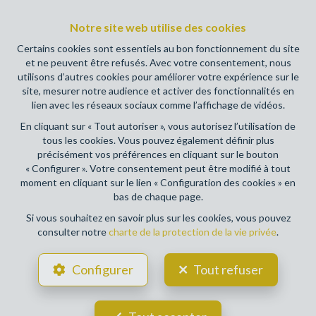
agents immobiliers, rue du Luxembourg 16B, 1000 Bruxelles
Notre site web utilise des cookies
(+32 2 505 38 50 - info@ipi.be) - Soumis au
code
déontologique de l’ IPI
Certains cookies sont essentiels au bon fonctionnement du site
et ne peuvent être refusés. Avec votre consentement, nous
RC professionnelle et cautionnement via AXA Belgium SA,
utilisons d’autres cookies pour améliorer votre expérience sur le
Place du Trône 1, 1000 Bruxelles – police n° 730390160.
site, mesurer notre audience et activer des fonctionnalités en
Couverture valable pour les activités réalisées en Belgique
lien avec les réseaux sociaux comme l’affichage de vidéos.
En cliquant sur « Tout autoriser », vous autorisez l’utilisation de
Conditions générales d'utilisation du site
tous les cookies. Vous pouvez également définir plus
précisément vos préférences en cliquant sur le bouton
Charte de la protection de la vie privée
« Configurer ». Votre consentement peut être modifié à tout
moment en cliquant sur le lien « Configuration des cookies » en
Configuration des cookies
bas de chaque page.
Si vous souhaitez en savoir plus sur les cookies, vous pouvez
consulter notre
charte de la protection de la vie privée
.
POWERED BY
WHISE
DESIGNED AND DEVELOPED BY
Configurer
Tout refuser
WEBULOUS.IMMO