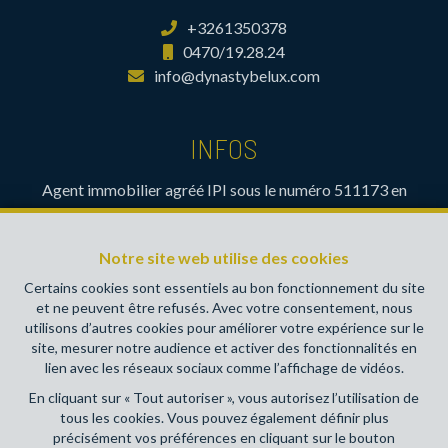
+3261350378
0470/19.28.24
info@dynastybelux.com
INFOS
Agent immobilier agréé IPI sous le numéro 511173 en
Belgique- Instance de contrôle: Institut professionnel des
agents immobiliers, rue du Luxembourg 16B, 1000 Bruxelles
Notre site web utilise des cookies
(+32 2 505 38 50 - info@ipi.be) - Soumis au
code
déontologique de l’ IPI
Certains cookies sont essentiels au bon fonctionnement du site
et ne peuvent être refusés. Avec votre consentement, nous
RC professionnelle et cautionnement via AXA Belgium SA,
utilisons d’autres cookies pour améliorer votre expérience sur le
Place du Trône 1, 1000 Bruxelles – police n° 730390160.
site, mesurer notre audience et activer des fonctionnalités en
Couverture valable pour les activités réalisées en Belgique
lien avec les réseaux sociaux comme l’affichage de vidéos.
En cliquant sur « Tout autoriser », vous autorisez l’utilisation de
Conditions générales d'utilisation du site
tous les cookies. Vous pouvez également définir plus
précisément vos préférences en cliquant sur le bouton