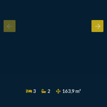
3
2
163,9 m²