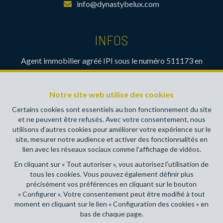
info@dynastybelux.com
INFOS
Agent immobilier agréé IPI sous le numéro 511173 en
Belgique- Instance de contrôle: Institut professionnel des
agents immobiliers, rue du Luxembourg 16B, 1000 Bruxelles
Notre site web utilise des cookies
(+32 2 505 38 50 - info@ipi.be) - Soumis au
code
déontologique de l’ IPI
Certains cookies sont essentiels au bon fonctionnement du site
et ne peuvent être refusés. Avec votre consentement, nous
RC professionnelle et cautionnement via AXA Belgium SA,
utilisons d’autres cookies pour améliorer votre expérience sur le
Place du Trône 1, 1000 Bruxelles – police n° 730390160.
site, mesurer notre audience et activer des fonctionnalités en
Couverture valable pour les activités réalisées en Belgique
lien avec les réseaux sociaux comme l’affichage de vidéos.
En cliquant sur « Tout autoriser », vous autorisez l’utilisation de
Conditions générales d'utilisation du site
tous les cookies. Vous pouvez également définir plus
précisément vos préférences en cliquant sur le bouton
Charte de la protection de la vie privée
« Configurer ». Votre consentement peut être modifié à tout
moment en cliquant sur le lien « Configuration des cookies » en
Configuration des cookies
bas de chaque page.