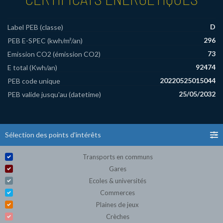
D
Label PEB (classe)
296
PEB E-SPEC (kwh/m²/an)
73
Emission CO2 (émission CO2)
92474
E total (Kwh/an)
20220525015044
PEB code unique
25/05/2032
PEB valide jusqu'au (datetime)
Sélection des points d'intérêts
Transports en communs
Gares
Ecoles & universités
Commerces
Plaines de jeux
Crèches