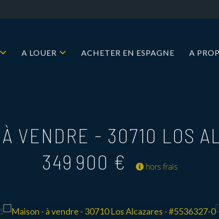
A LOUER
ACHETER EN ESPAGNE
A PRO
- À VENDRE
-
30710 LOS 
349 900 €
hors frais