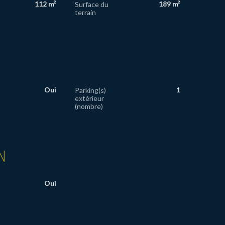
112 m²
189 m²
Surface du
terrain
Oui
1
Parking(s)
extérieur
(nombre)
N
Oui