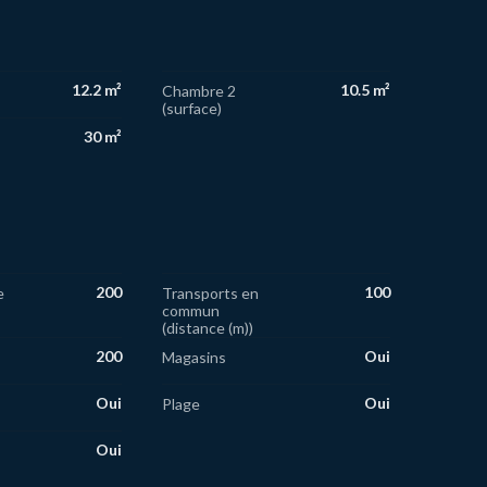
12.2 m²
10.5 m²
Chambre 2
(surface)
30 m²
200
100
e
Transports en
commun
(distance (m))
200
Oui
Magasins
Oui
Oui
Plage
Oui