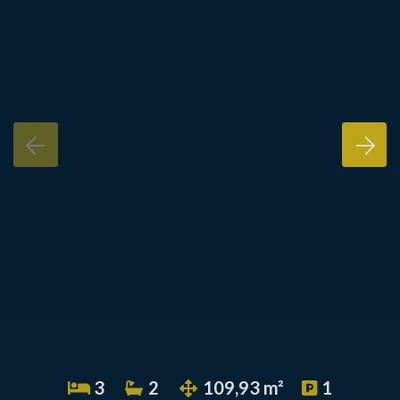
3
2
109,93 m²
1