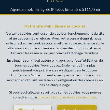
Agent immobilier agréé IPI sous le numéro 511173 en
Belgique- Instance de contrôle: Institut professionnel des
agents immobiliers, rue du Luxembourg 16B, 1000 Bruxelles
Notre site web utilise des cookies
(+32 2 505 38 50 - info@ipi.be) - Soumis au
code
déontologique de l’ IPI
Certains cookies sont essentiels au bon fonctionnement du site
et ne peuvent être refusés. Avec votre consentement, nous
RC professionnelle et cautionnement via AXA Belgium SA,
utilisons d’autres cookies pour améliorer votre expérience sur le
Place du Trône 1, 1000 Bruxelles – police n° 730390160.
site, mesurer notre audience et activer des fonctionnalités en
Couverture valable pour les activités réalisées en Belgique
lien avec les réseaux sociaux comme l’affichage de vidéos.
En cliquant sur « Tout autoriser », vous autorisez l’utilisation de
Conditions générales d'utilisation du site
tous les cookies. Vous pouvez également définir plus
précisément vos préférences en cliquant sur le bouton
Charte de la protection de la vie privée
« Configurer ». Votre consentement peut être modifié à tout
moment en cliquant sur le lien « Configuration des cookies » en
Configuration des cookies
bas de chaque page.
Si vous souhaitez en savoir plus sur les cookies, vous pouvez
consulter notre
charte de la protection de la vie privée
.
POWERED BY
WHISE
DESIGNED AND DEVELOPED BY