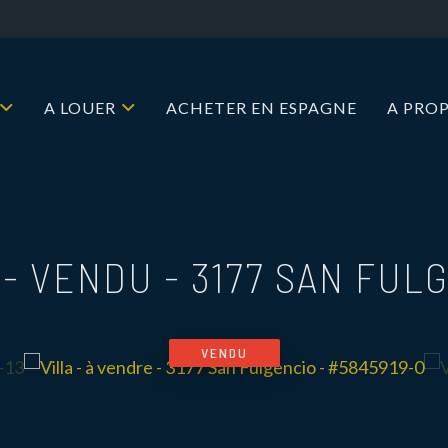
A LOUER
ACHETER EN ESPAGNE
A PRO
 - VENDU
-
3177 SAN FUL
VENDU