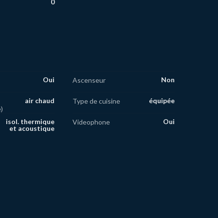
0
Oui
Non
Ascenseur
air chaud
équipée
Type de cuisine
)
isol. thermique
Oui
Videophone
et acoustique