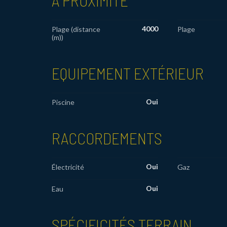
À PROXIMITÉ
4000
Plage (distance
Plage
(m))
EQUIPEMENT EXTÉRIEUR
Oui
Piscine
RACCORDEMENTS
Oui
Électricité
Gaz
Oui
Eau
SPÉCIFICITÉS TERRAIN