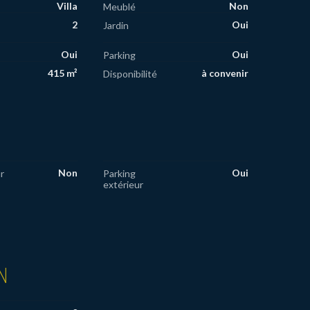
Villa
Non
Meublé
2
Oui
Jardin
Oui
Oui
Parking
415 m²
à convenir
Disponibilité
Non
Oui
r
Parking
extérieur
N