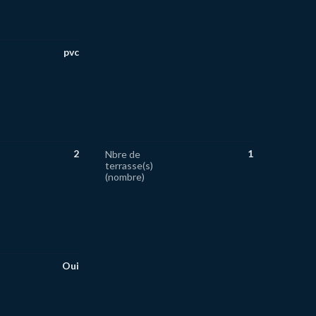
pvc
2
1
Nbre de
terrasse(s)
(nombre)
Oui