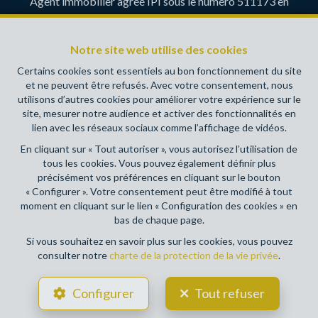
Agent immobilier agréé IPI sous le numéro 511173 en
Belgique- Instance de contrôle: Institut professionnel des
agents immobiliers, rue du Luxembourg 16B, 1000 Bruxelles
Notre site web utilise des cookies
(+32 2 505 38 50 - info@ipi.be) - Soumis au
code
déontologique de l’ IPI
Certains cookies sont essentiels au bon fonctionnement du site
et ne peuvent être refusés. Avec votre consentement, nous
RC professionnelle et cautionnement via AXA Belgium SA,
utilisons d’autres cookies pour améliorer votre expérience sur le
Place du Trône 1, 1000 Bruxelles – police n° 730390160.
site, mesurer notre audience et activer des fonctionnalités en
Couverture valable pour les activités réalisées en Belgique
lien avec les réseaux sociaux comme l’affichage de vidéos.
En cliquant sur « Tout autoriser », vous autorisez l’utilisation de
Conditions générales d'utilisation du site
tous les cookies. Vous pouvez également définir plus
précisément vos préférences en cliquant sur le bouton
Charte de la protection de la vie privée
« Configurer ». Votre consentement peut être modifié à tout
moment en cliquant sur le lien « Configuration des cookies » en
Configuration des cookies
bas de chaque page.
Si vous souhaitez en savoir plus sur les cookies, vous pouvez
consulter notre
charte de la protection de la vie privée
.
POWERED BY
WHISE
DESIGNED AND DEVELOPED BY
Configurer
Tout refuser
WEBULOUS.IMMO