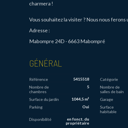
charmera !
Vous souhaitez la visiter ? Nous nous ferons u
Adresse :
Mabompre 24D - 6663 Mabompré
GÉNÉRAL
5415518
Référence
Catégorie
5
Nombre de
Nombre de
chambres
salles de bain
1044,5 m²
Surface du jardin
Garage
Oui
Parking
Surface
habitable
en fonct. du
Disponibilité
propriétaire