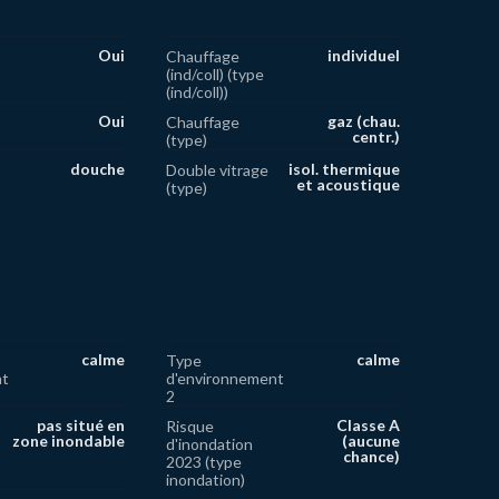
Oui
individuel
Chauffage
(ind/coll) (type
(ind/coll))
Oui
gaz (chau.
Chauffage
centr.)
(type)
douche
isol. thermique
Double vitrage
et acoustique
(type)
calme
calme
Type
nt
d'environnement
2
pas situé en
Classe A
Risque
zone inondable
(aucune
d'inondation
chance)
2023 (type
inondation)