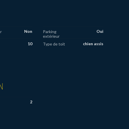
Non
Oui
r
Parking
extérieur
10
chien assis
Type de toit
N
2