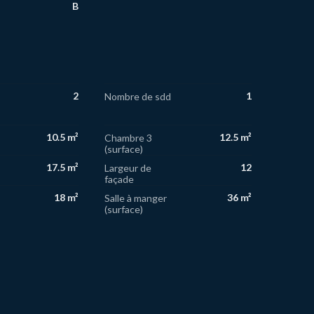
B
2
1
Nombre de sdd
10.5 m²
12.5 m²
Chambre 3
(surface)
17.5 m²
12
Largeur de
façade
18 m²
36 m²
Salle à manger
(surface)