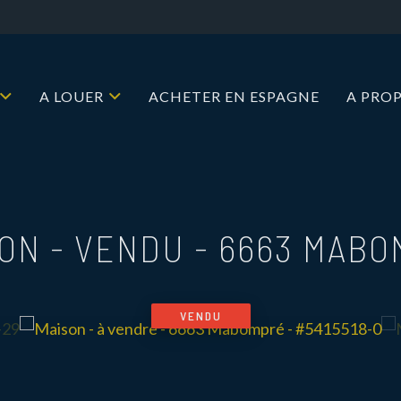
A LOUER
ACHETER EN ESPAGNE
A PRO
ON - VENDU
-
6663 MABO
VENDU