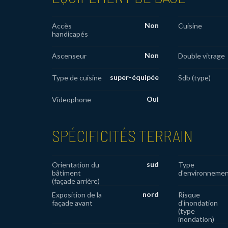
Non
Accès
Cuisine
handicapés
Non
Ascenseur
Double vitrage
super-équipée
Type de cuisine
Sdb (type)
Oui
Videophone
SPÉCIFICITÉS TERRAIN
sud
Orientation du
Type
bâtiment
d'environneme
(façade arrière)
nord
Exposition de la
Risque
façade avant
d'inondation
(type
inondation)