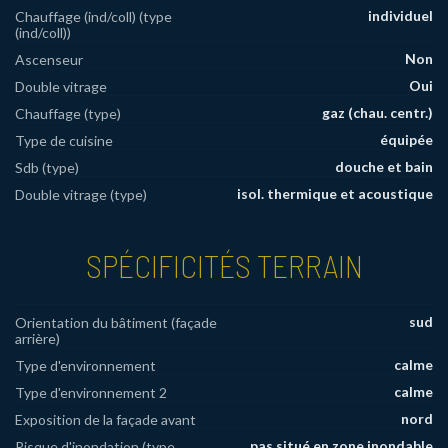
individuel
Chauffage (ind/coll) (type
(ind/coll))
Non
Ascenseur
Oui
Double vitrage
gaz (chau. centr.)
Chauffage (type)
équipée
Type de cuisine
douche et bain
Sdb (type)
isol. thermique et acoustique
Double vitrage (type)
SPÉCIFICITÉS TERRAIN
sud
Orientation du bâtiment (façade
arrière)
calme
Type d'environnement
calme
Type d'environnement 2
nord
Exposition de la façade avant
pas situé en zone inondable
Risque d'inondation (type