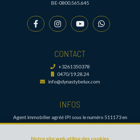
BE-0800.565.645
CONTACT
+3261350378
0470/19.28.24
info@dynastybelux.com
INFOS
Agent immobilier agréé IPI sous le numéro 511173 en
Belgique- Instance de contrôle: Institut professionnel des
agents immobiliers, rue du Luxembourg 16B, 1000 Bruxelles
Notre site web utilise des cookies
(+32 2 505 38 50 - info@ipi.be) - Soumis au
code