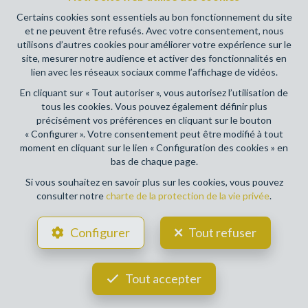
déontologique de l’ IPI
Certains cookies sont essentiels au bon fonctionnement du site
et ne peuvent être refusés. Avec votre consentement, nous
RC professionnelle et cautionnement via AXA Belgium SA,
utilisons d’autres cookies pour améliorer votre expérience sur le
Place du Trône 1, 1000 Bruxelles – police n° 730390160.
site, mesurer notre audience et activer des fonctionnalités en
Couverture valable pour les activités réalisées en Belgique
lien avec les réseaux sociaux comme l’affichage de vidéos.
En cliquant sur « Tout autoriser », vous autorisez l’utilisation de
Conditions générales d'utilisation du site
tous les cookies. Vous pouvez également définir plus
précisément vos préférences en cliquant sur le bouton
Charte de la protection de la vie privée
« Configurer ». Votre consentement peut être modifié à tout
moment en cliquant sur le lien « Configuration des cookies » en
Configuration des cookies
bas de chaque page.
Si vous souhaitez en savoir plus sur les cookies, vous pouvez
consulter notre
charte de la protection de la vie privée
.
POWERED BY
WHISE
DESIGNED AND DEVELOPED BY
Configurer
Tout refuser
WEBULOUS.IMMO
Tout accepter