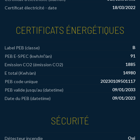
18/03/2022
Certificat électricité - date
CERTIFICATS ÉNERGÉTIQUES
B
Label PEB (classe)
91
PEB E-SPEC (kwh/m²/an)
1885
Emission CO2 (émission CO2)
14980
E total (Kwh/an)
‭20230109501117‬
PEB code unique
09/01/2033
PEB valide jusqu'au (datetime)
09/01/2023
Date du PEB (datetime)
SÉCURITÉ
Oui
Détecteur incendie