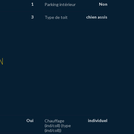
1
Non
Parking intérieur
3
chien assis
Type de toit
N
Oui
individuel
Chauffage
(ind/coll) (type
(ind/coll))