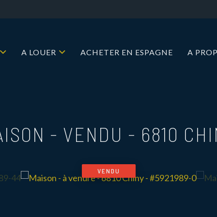
A LOUER
ACHETER EN ESPAGNE
A PRO
AISON - VENDU
-
6810 CH
VENDU