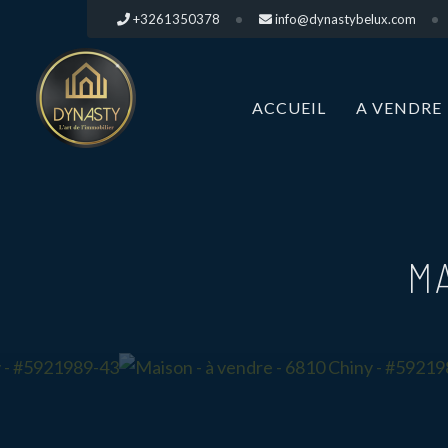
+3261350378
info@dynastybelux.com
ACCUEIL
A VENDRE
M