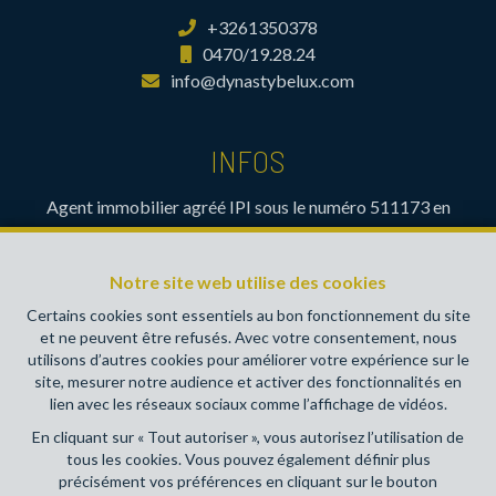
+3261350378
0470/19.28.24
info@dynastybelux.com
INFOS
Agent immobilier agréé IPI sous le numéro 511173 en
Belgique- Instance de contrôle: Institut professionnel des
agents immobiliers, rue du Luxembourg 16B, 1000 Bruxelles
Notre site web utilise des cookies
(+32 2 505 38 50 - info@ipi.be) - Soumis au
code
déontologique de l’ IPI
Certains cookies sont essentiels au bon fonctionnement du site
et ne peuvent être refusés. Avec votre consentement, nous
RC professionnelle et cautionnement via AXA Belgium SA,
utilisons d’autres cookies pour améliorer votre expérience sur le
Place du Trône 1, 1000 Bruxelles – police n° 730390160.
site, mesurer notre audience et activer des fonctionnalités en
Couverture valable pour les activités réalisées en Belgique
lien avec les réseaux sociaux comme l’affichage de vidéos.
En cliquant sur « Tout autoriser », vous autorisez l’utilisation de
Conditions générales d'utilisation du site
tous les cookies. Vous pouvez également définir plus
précisément vos préférences en cliquant sur le bouton
Charte de la protection de la vie privée