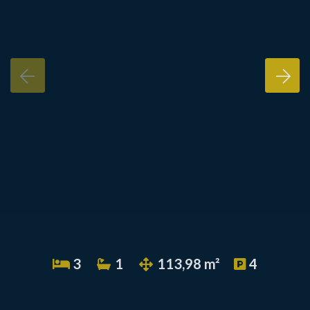
3
1
113,98 m²
4