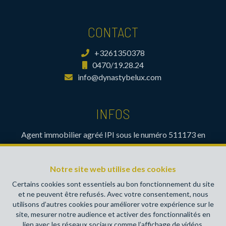
CONTACT
+3261350378
0470/19.28.24
info@dynastybelux.com
INFOS
Agent immobilier agréé IPI sous le numéro 511173 en
Belgique- Instance de contrôle: Institut professionnel des
agents immobiliers, rue du Luxembourg 16B, 1000 Bruxelles
Notre site web utilise des cookies
(+32 2 505 38 50 - info@ipi.be) - Soumis au
code
déontologique de l’ IPI
Certains cookies sont essentiels au bon fonctionnement du site
et ne peuvent être refusés. Avec votre consentement, nous
RC professionnelle et cautionnement via AXA Belgium SA,
utilisons d’autres cookies pour améliorer votre expérience sur le
Place du Trône 1, 1000 Bruxelles – police n° 730390160.
site, mesurer notre audience et activer des fonctionnalités en
Couverture valable pour les activités réalisées en Belgique
lien avec les réseaux sociaux comme l’affichage de vidéos.