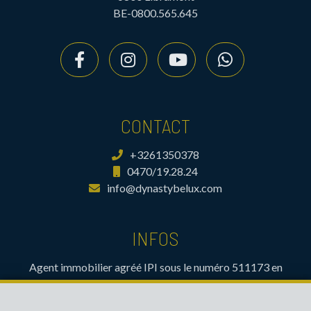
BE-0800.565.645
CONTACT
+3261350378
0470/19.28.24
info@dynastybelux.com
INFOS
Agent immobilier agréé IPI sous le numéro 511173 en
Belgique- Instance de contrôle: Institut professionnel des
agents immobiliers, rue du Luxembourg 16B, 1000 Bruxelles