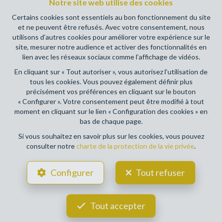
Notre site web utilise des cookies
(+32 2 505 38 50 - info@ipi.be) - Soumis au
code
déontologique de l’ IPI
Certains cookies sont essentiels au bon fonctionnement du site
et ne peuvent être refusés. Avec votre consentement, nous
RC professionnelle et cautionnement via AXA Belgium SA,
utilisons d’autres cookies pour améliorer votre expérience sur le
Place du Trône 1, 1000 Bruxelles – police n° 730390160.
site, mesurer notre audience et activer des fonctionnalités en
Couverture valable pour les activités réalisées en Belgique
lien avec les réseaux sociaux comme l’affichage de vidéos.
En cliquant sur « Tout autoriser », vous autorisez l’utilisation de
Conditions générales d'utilisation du site
tous les cookies. Vous pouvez également définir plus
précisément vos préférences en cliquant sur le bouton
Charte de la protection de la vie privée
« Configurer ». Votre consentement peut être modifié à tout
moment en cliquant sur le lien « Configuration des cookies » en
Configuration des cookies
bas de chaque page.
Si vous souhaitez en savoir plus sur les cookies, vous pouvez
consulter notre
charte de la protection de la vie privée
.
POWERED BY
WHISE
DESIGNED AND DEVELOPED BY
Configurer
Tout refuser
WEBULOUS.IMMO
Tout accepter