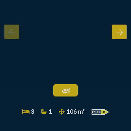
3
1
106 m²