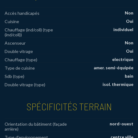
Non
Accès handicapés
Oui
Cuisine
individuel
Chauffage (ind/coll) (type
(ind/coll))
Non
Ascenseur
Oui
Double vitrage
electrique
Chauffage (type)
amer. semi-équipée
Type de cuisine
bain
Sdb (type)
isol. thermique
Double vitrage (type)
SPÉCIFICITÉS TERRAIN
nord-ouest
Orientation du bâtiment (façade
arrière)
centre ville
Type d'environnement