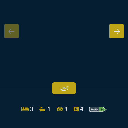
3
1
1
4