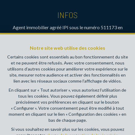
INFOS
Agent immobilier agréé IPI sous le numéro 511173 en
Belgique- Instance de contrôle: Institut professionnel des
agents immobiliers, rue du Luxembourg 16B, 1000 Bruxelles
Notre site web utilise des cookies
(+32 2 505 38 50 - info@ipi.be) - Soumis au
code
déontologique de l’ IPI
Certains cookies sont essentiels au bon fonctionnement du site
et ne peuvent être refusés. Avec votre consentement, nous
RC professionnelle et cautionnement via AXA Belgium SA,
utilisons d’autres cookies pour améliorer votre expérience sur le
Place du Trône 1, 1000 Bruxelles – police n° 730390160.
site, mesurer notre audience et activer des fonctionnalités en
Couverture valable pour les activités réalisées en Belgique
lien avec les réseaux sociaux comme l’affichage de vidéos.
En cliquant sur « Tout autoriser », vous autorisez l’utilisation de
Conditions générales d'utilisation du site
tous les cookies. Vous pouvez également définir plus
précisément vos préférences en cliquant sur le bouton
Charte de la protection de la vie privée
« Configurer ». Votre consentement peut être modifié à tout
moment en cliquant sur le lien « Configuration des cookies » en
Configuration des cookies
bas de chaque page.
Si vous souhaitez en savoir plus sur les cookies, vous pouvez