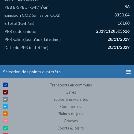
98
PEB E-SPEC (kwh/m²/an)
3350.64
Emission CO2 (émission CO2)
16168
E total (Kwh/an)
20191128505616
PEB code unique
28/11/2019
PEB valide jusqu'au (datetime)
20/11/2029
Date du PEB (datetime)
Sélection des points d'intérêts
Transports en communs
Gares
Ecoles & universités
Commerces
Plaines de jeux
Crèches
Sports & loisirs