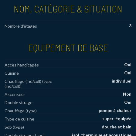
NOM, CATÉGORIE & SITUATION
3
Nombre d'étages
EQUIPEMENT DE BASE
Oui
Accès handicapés
Oui
Cuisine
individuel
Chauffage (ind/coll) (type
(ind/coll))
Non
Ascenseur
Oui
Double vitrage
pompe à chaleur
Chauffage (type)
super-équipée
Type de cuisine
douche et bain
Sdb (type)
isol. thermique et acoustique
Double vitrage (type)