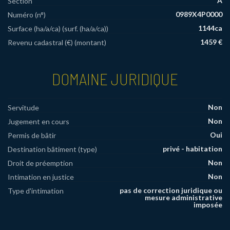
A
Section
0989X4P0000
Numéro (n°)
1144ca
Surface (ha/a/ca) (surf. (ha/a/ca))
1459 €
Revenu cadastral (€) (montant)
DOMAINE JURIDIQUE
Non
Servitude
Non
Jugement en cours
Oui
Permis de bâtir
privé - habitation
Destination bâtiment (type)
Non
Droit de préemption
Non
Intimation en justice
pas de correction juridique ou
Type d'intimation
mesure administrative
imposée