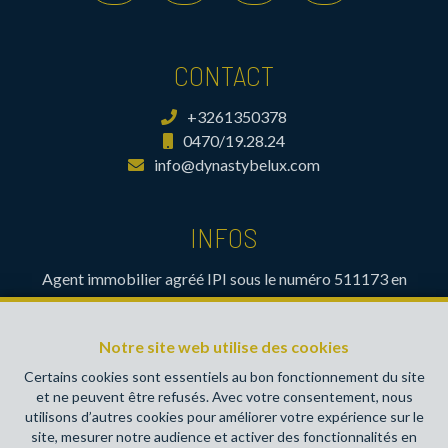
CONTACT
+3261350378
0470/19.28.24
info@dynastybelux.com
INFOS
Agent immobilier agréé IPI sous le numéro 511173 en
Belgique- Instance de contrôle: Institut professionnel des
agents immobiliers, rue du Luxembourg 16B, 1000 Bruxelles
Notre site web utilise des cookies
(+32 2 505 38 50 - info@ipi.be) - Soumis au
code
déontologique de l’ IPI
Certains cookies sont essentiels au bon fonctionnement du site
et ne peuvent être refusés. Avec votre consentement, nous
RC professionnelle et cautionnement via AXA Belgium SA,
utilisons d’autres cookies pour améliorer votre expérience sur le
Place du Trône 1, 1000 Bruxelles – police n° 730390160.
site, mesurer notre audience et activer des fonctionnalités en
Couverture valable pour les activités réalisées en Belgique