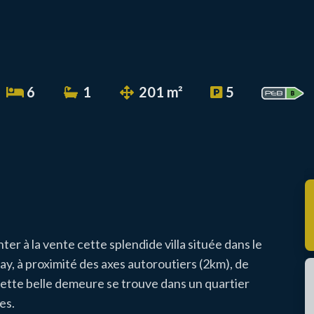
6
1
201 m²
5
er à la vente cette splendide villa située dans le
, à proximité des axes autoroutiers (2km), de
tte belle demeure se trouve dans un quartier
es.