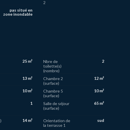
2
pas situé en
zone inondable
25 m²
2
Nbre de
toilette(s)
(nombre)
13 m²
12 m²
Chambre 2
(surface)
10 m²
10 m²
Chambre 5
(surface)
1
65 m²
Salle de séjour
(surface)
14 m²
sud
)
Orientation de
la terrasse 1