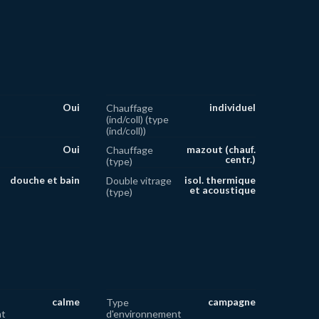
Oui
individuel
Chauffage
(ind/coll) (type
(ind/coll))
Oui
mazout (chauf.
Chauffage
centr.)
(type)
douche et bain
isol. thermique
Double vitrage
et acoustique
(type)
calme
campagne
Type
nt
d'environnement