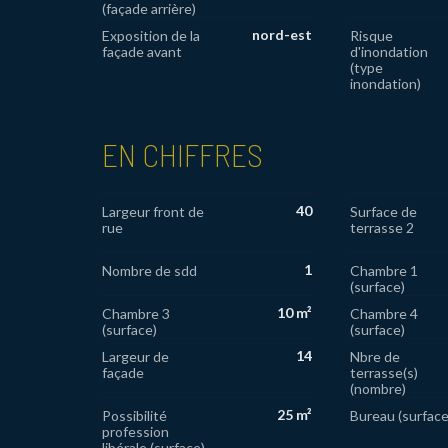
(façade arrière)
nord-est
Exposition de la
Risque
façade avant
d'inondation
(type
inondation)
EN CHIFFRES
40
Largeur front de
Surface de
rue
terrasse 2
1
Nombre de sdd
Chambre 1
(surface)
10 m²
Chambre 3
Chambre 4
(surface)
(surface)
14
Largeur de
Nbre de
façade
terrasse(s)
(nombre)
25 m²
Possibilité
Bureau (surface
profession
libérale (surface)