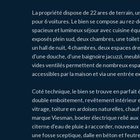
La propriété dispose de 22 ares de terrain, 
pour 6 voitures. Le bien se compose au rez-d
spacieux et lumineux séjour avec cuisine équip
exposés plein sud, deux chambres, une toilet
un hall de nuit, 4 chambres, deux espaces dr
d'une douche, d'une baignoire jacuzzi, meubl
vides ventilés permettent de nombreux esp
accessibles par la maison et via une entrée e
Coté technique, le bien se trouve en parfait é
double emboitement, revêtement intérieur en
vitrage, toiture en ardoises naturelles, chau
marque Viesman, boeler électrique relié aux
citerne d'eau de pluie à raccorder, nouveaux
une fosse sceptique, dalle en béton et feutre