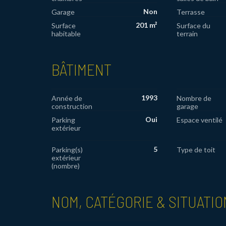
Non
Garage
Terrasse
201 m²
Surface
Surface du
habitable
terrain
BÂTIMENT
1993
Année de
Nombre de
construction
garage
Oui
Parking
Espace ventilé
extérieur
5
Parking(s)
Type de toit
extérieur
(nombre)
NOM, CATÉGORIE & SITUATIO