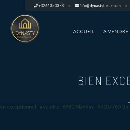
+3261350378
info@dynastybelux.com
ACCUEIL
A VENDRE
BIEN EXC