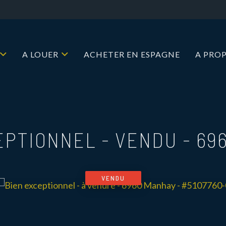
A LOUER
ACHETER EN ESPAGNE
A PRO
EPTIONNEL - VENDU
-
69
VENDU