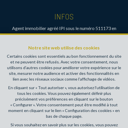
INFOS
Agent immobilier agréé IPI sous le numéro 511173 en
Belgique- Instance de contrôle: Institut professionnel des
agents immobiliers, rue du Luxembourg 16B, 1000 Bruxelles
Notre site web utilise des cookies
(+32 2 505 38 50 - info@ipi.be) - Soumis au
code
déontologique de l’ IPI
Certains cookies sont essentiels au bon fonctionnement du site
et ne peuvent être refusés. Avec votre consentement, nous
RC professionnelle et cautionnement via AXA Belgium SA,
utilisons d’autres cookies pour améliorer votre expérience sur le
Place du Trône 1, 1000 Bruxelles – police n° 730390160.
site, mesurer notre audience et activer des fonctionnalités en
Couverture valable pour les activités réalisées en Belgique
lien avec les réseaux sociaux comme l’affichage de vidéos.
En cliquant sur « Tout autoriser », vous autorisez l’utilisation de
Conditions générales d'utilisation du site
tous les cookies. Vous pouvez également définir plus
précisément vos préférences en cliquant sur le bouton
Charte de la protection de la vie privée
« Configurer ». Votre consentement peut être modifié à tout
moment en cliquant sur le lien « Configuration des cookies » en
Configuration des cookies
bas de chaque page.
Si vous souhaitez en savoir plus sur les cookies, vous pouvez