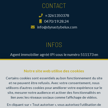
CONTACT
+3261350378
0470/19.28.24
info@dynastybelux.com
INFOS
Agent immobilier agréé IPI sous le numéro 511173 en
Belgique- Instance de contrôle: Institut professionnel des
agents immobiliers, rue du Luxembourg 16B, 1000 Bruxelles
Notre site web utilise des cookies
(+32 2 505 38 50 - info@ipi.be) - Soumis au
code
déontologique de l’ IPI
Certains cookies sont essentiels au bon fonctionnement du site
et ne peuvent être refusés. Avec votre consentement, nous
RC professionnelle et cautionnement via AXA Belgium SA,
utilisons d’autres cookies pour améliorer votre expérience sur le
Place du Trône 1, 1000 Bruxelles – police n° 730390160.
site, mesurer notre audience et activer des fonctionnalités en
Couverture valable pour les activités réalisées en Belgique
lien avec les réseaux sociaux comme l’affichage de vidéos.
En cliquant sur « Tout autoriser », vous autorisez l’utilisation de
Conditions générales d'utilisation du site