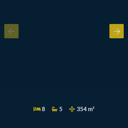
8
5
354 m²