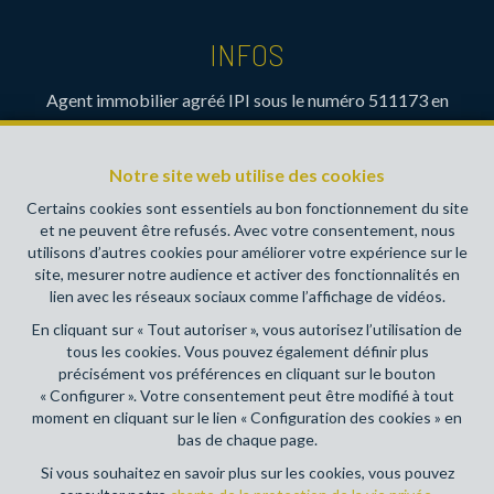
INFOS
Agent immobilier agréé IPI sous le numéro 511173 en
Belgique- Instance de contrôle: Institut professionnel des
agents immobiliers, rue du Luxembourg 16B, 1000 Bruxelles
Notre site web utilise des cookies
(+32 2 505 38 50 - info@ipi.be) - Soumis au
code
déontologique de l’ IPI
Certains cookies sont essentiels au bon fonctionnement du site
et ne peuvent être refusés. Avec votre consentement, nous
RC professionnelle et cautionnement via AXA Belgium SA,
utilisons d’autres cookies pour améliorer votre expérience sur le
Place du Trône 1, 1000 Bruxelles – police n° 730390160.
site, mesurer notre audience et activer des fonctionnalités en
Couverture valable pour les activités réalisées en Belgique
lien avec les réseaux sociaux comme l’affichage de vidéos.
En cliquant sur « Tout autoriser », vous autorisez l’utilisation de
Conditions générales d'utilisation du site
tous les cookies. Vous pouvez également définir plus
précisément vos préférences en cliquant sur le bouton
Charte de la protection de la vie privée
« Configurer ». Votre consentement peut être modifié à tout
moment en cliquant sur le lien « Configuration des cookies » en
Configuration des cookies
bas de chaque page.
Si vous souhaitez en savoir plus sur les cookies, vous pouvez