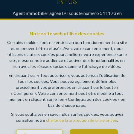
INFOS
Agent immobilier agréé IPI sous le numéro 511173 en
Belgique- Instance de contrôle: Institut professionnel des
agents immobiliers, rue du Luxembourg 16B, 1000 Bruxelles
Notre site web utilise des cookies
(+32 2 505 38 50 - info@ipi.be) - Soumis au
code
déontologique de l’ IPI
Certains cookies sont essentiels au bon fonctionnement du site
et ne peuvent être refusés. Avec votre consentement, nous
RC professionnelle et cautionnement via AXA Belgium SA,
utilisons d’autres cookies pour améliorer votre expérience sur le
Place du Trône 1, 1000 Bruxelles – police n° 730390160.
site, mesurer notre audience et activer des fonctionnalités en
Couverture valable pour les activités réalisées en Belgique
lien avec les réseaux sociaux comme l’affichage de vidéos.
En cliquant sur « Tout autoriser », vous autorisez l’utilisation de
Conditions générales d'utilisation du site
tous les cookies. Vous pouvez également définir plus
précisément vos préférences en cliquant sur le bouton
Charte de la protection de la vie privée
« Configurer ». Votre consentement peut être modifié à tout
moment en cliquant sur le lien « Configuration des cookies » en
Configuration des cookies
bas de chaque page.
Si vous souhaitez en savoir plus sur les cookies, vous pouvez
consulter notre
charte de la protection de la vie privée
.
POWERED BY
WHISE
DESIGNED AND DEVELOPED BY