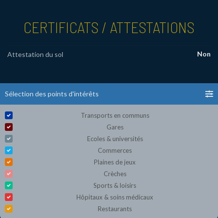
CERTIFICATS / ATTESTATIONS
Non
Attestation du sol
Sélection des points d'intérêts
Transports en communs
Gares
Ecoles & universités
Commerces
Plaines de jeux
Crèches
Sports & loisirs
Hôpitaux & soins médicaux
Restaurants